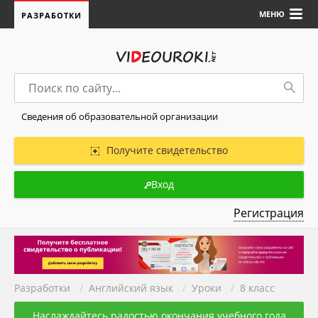
МЕНЮ
РАЗРАБОТКИ
Сведения об образовательной организации
Получите свидетельство
Вход
Регистрация
Разработки
/
Английский язык
/
Уроки
/
8 класс
Наслаждайтесь радостью окончания учебного года