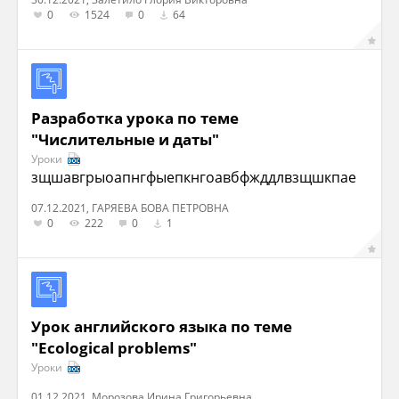
0
1524
0
64
Разработка урока по теме
"Числительные и даты"
Уроки
зщшавгрыоапнгфыепкнгоавбфжддлвзщшкпае
07.12.2021, ГАРЯЕВА БОВА ПЕТРОВНА
0
222
0
1
Урок английского языка по теме
"Ecological problems"
Уроки
01.12.2021, Морозова Ирина Григорьевна