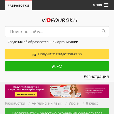
МЕНЮ
РАЗРАБОТКИ
Сведения об образовательной организации
Получите свидетельство
Вход
Регистрация
Разработки
/
Английский язык
/
Уроки
/
8 класс
Наслаждайтесь радостью окончания учебного года