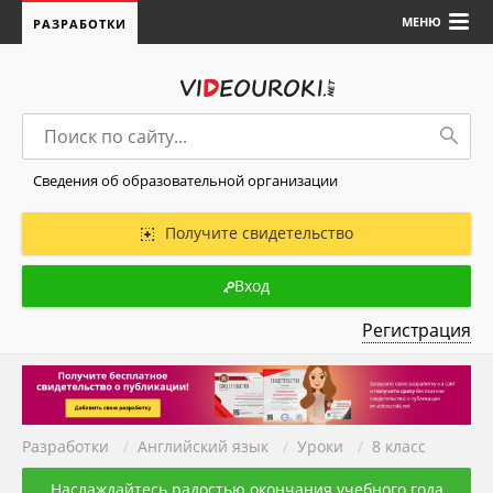
МЕНЮ
РАЗРАБОТКИ
Сведения об образовательной организации
Получите свидетельство
Вход
Регистрация
Разработки
/
Английский язык
/
Уроки
/
8 класс
Наслаждайтесь радостью окончания учебного года