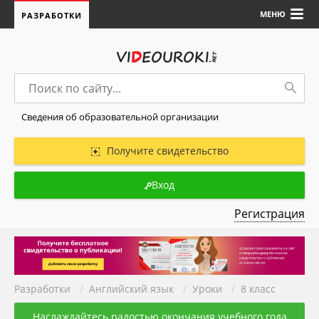
МЕНЮ
РАЗРАБОТКИ
Сведения об образовательной организации
Получите свидетельство
Вход
Регистрация
Разработки
/
Английский язык
/
Уроки
/
8 класс
Наслаждайтесь радостью окончания учебного года