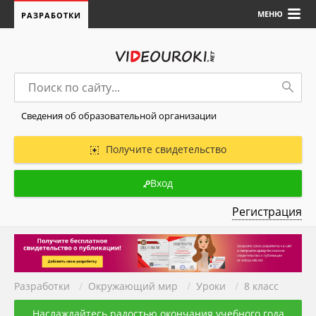
МЕНЮ
РАЗРАБОТКИ
Сведения об образовательной организации
Получите свидетельство
Вход
Регистрация
Разработки
/
Окружающий мир
/
Уроки
/
8 класс
Наслаждайтесь радостью окончания учебного года