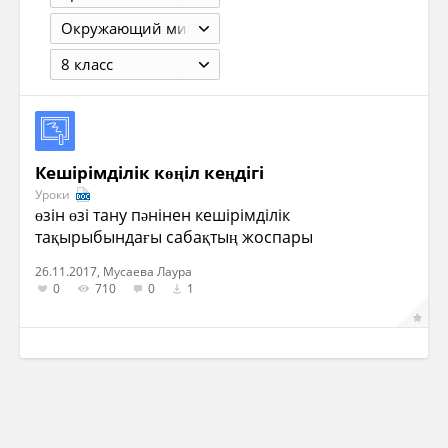
Окружающий мир
8 класс
Кешірімділік көңіл кеңдігі
Уроки
өзін өзі тану пәнінен кешірімділік
тақырыбындағы сабақтың жоспары
26.11.2017, Мусаева Лаура
0
710
0
1