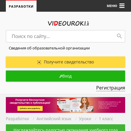
МЕНЮ
РАЗРАБОТКИ
Сведения об образовательной организации
Получите свидетельство
Вход
Регистрация
Разработки
/
Английский язык
/
Уроки
/
1 класс
Наслаждайтесь радостью окончания учебного года