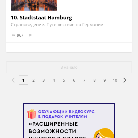
10.
Stadtstaat Hamburg
Страноведение: Путешествие по Германии
967
В начало
1
2
3
4
5
6
7
8
9
10