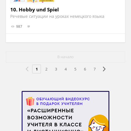
10.
Hobby und Spiel
Речевые ситуации на уроках немецкого языка
987
В начало
1
2
3
4
5
6
7