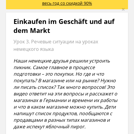
весь год со скидкой 90%
×
Einkaufen im Geschäft und auf
dem Markt
Урок 3. Речевые ситуации на уроках
немецкого языка
Наши немецкие друзья решили устроить
пикник. Самое главное в процессе
подготовки – это покупки. Но где и что
покупать? В магазине или на рынке? Нужно
ли писать список? Так много вопросов! Это
видео ответит на эти вопросы и расскажет о
магазинах в Германии и времени их работы
и что в каком магазине можно купить. Дети
напишут список продуктов, пообщаются с
продавцами в разных типах магазинов и
даже испекут яблочный пирог.