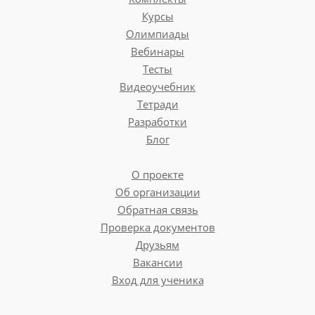
Курсы
Thomas:
Na, okay. Und wohin gehen wir
Олимпиады
einkaufen?
Вебинары
Тесты
Emma:
Obst und Gemüse ist es besser auf
dem Markt zu kaufen. Dort ist alles immer
Видеоучебник
frisch.
Тетради
Разработки
Helmut:
Brötchen und Pizzas kaufen wir in der
Блог
Bäckerei.
О проекте
Hanna:
Würstchen ist es besser in der
Fleischerei zu kaufen.
Об организации
Обратная связь
Thomas:
Und Getränke kaufen wir im
Проверка документов
Supermarkt.
Друзьям
Вакансии
Macht die Übung!
Вход для ученика
Wer kauft was? Ordnet zu.