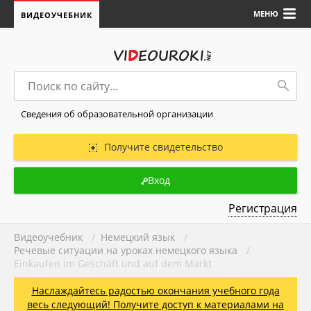
МЕНЮ
ВИДЕОУЧЕБНИК
Сведения об образовательной организации
Получите свидетельство
Вход
Регистрация
Видеоучебник
/
Немецкий язык
/
Речевые ситуации на уроках немецкого языка
/
Einkaufen im Geschäft und auf dem Markt
Наслаждайтесь радостью окончания учебного года
весь следующий! Получите доступ к материалами на