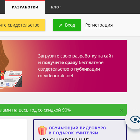
РАЗРАБОТКИ
БЛОГ
ите свидетельство
Вход
Регистрация
×
ами на весь год со скидкой 90%