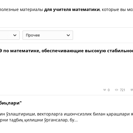
 полезные материалы
для учителя математики
, которые вы м
Прочее
ГЭ по математике, обеспечивающие высокую стабильно
0
721
тбиқлари"
йин ўзлаштириши, векторларга ишончсизлик билан қарашлари 
рни тадбиқ қилишни ўргансалар, бу...