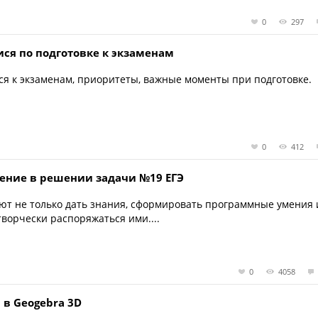
0
297
я по подготовке к экзаменам
я к экзаменам, приоритеты, важные моменты при подготовке.
0
412
ение в решении задачи №19 ЕГЭ
уют не только дать знания, сформировать программные умения 
творчески распоряжаться ими....
0
4058
 в Geogebra 3D