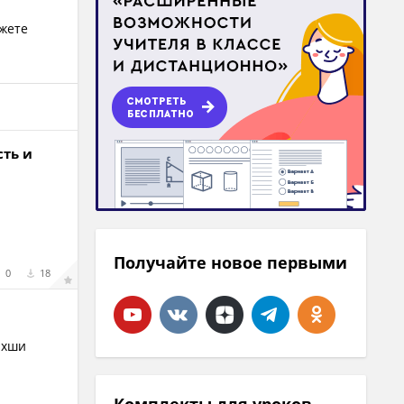
ожете
сть и
Получайте новое первыми
0
18
яхши