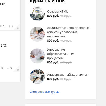
Курсы ПК и ППК
ости
Основы HTML
800 руб.
4000 руб.
0
4
Административно-правовые
аспекты управления
персоналом
800 руб.
4000 руб.
ЕГЭ,
Управление
образовательным
процессом
800 руб.
4000 руб.
0
93
Универсальный журналист
800 руб.
4000 руб.
Смотреть все курсы