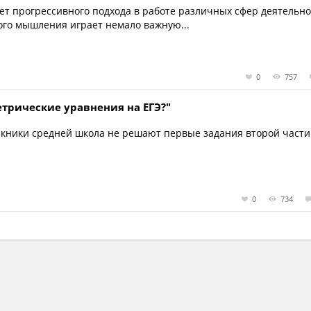
т прогрессивного подхода в работе различных сфер деятельн
ого мышления играет немало важную...
0
757
трические уравнения на ЕГЭ?"
кники средней школа не решают первые задания второй части 
0
734