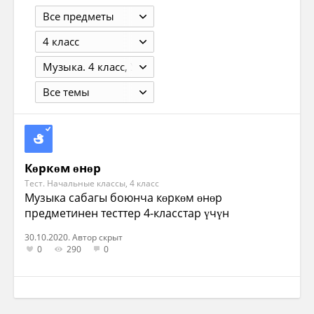
Все предметы
4 класс
Музыка. 4 класс, Усачёва В.О., Школяр Л.В., Изд. ВЕНТАНА-ГРАФ 2019, 128 с.
Все темы
Көркөм өнөр
Тест. Начальные классы, 4 класс
Музыка сабагы боюнча көркөм өнөр
предметинен тесттер 4-класстар үчүн
30.10.2020. Автор скрыт
0
290
0