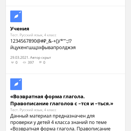
Учения
Тест. Русский язык, 4 класс
1234567890@#₽_&-+()/*"':;!?
йцукенгшщзхфывапролджэя
29.03.2021. Автор скрыт
0
397
0
«Возвратная форма глагола.
Правописание глаголов с –тся и –ться.»
Тест. Русский язык, 4 класс
Данный материал предназначен для
проверки у детей 4 класса знаний по теме
«Возвратная форма глагола. Правописание