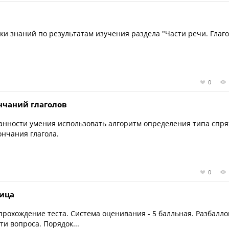
и знаний по результатам изучения раздела "Части речи. Глаго
0
нчаний глаголов
анности умения использовать алгоритм определения типа спр
ончания глагола.
0
лица
 прохождение теста. Система оценивания - 5 балльная. Разбалло
сти вопроса. Порядок...