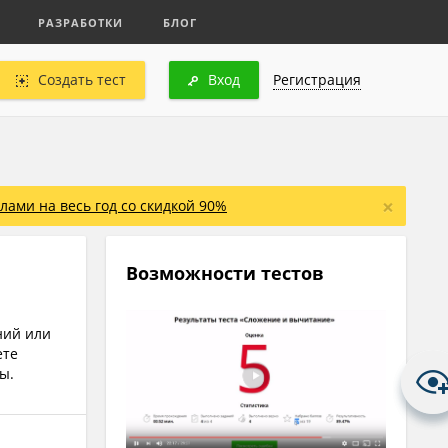
РАЗРАБОТКИ
БЛОГ
Создать тест
Вход
Регистрация
×
ами на весь год со скидкой 90%
Возможности тестов
ний или
ете
ы.