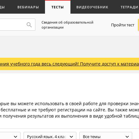
ДЫ
ВЕБИНАРЫ
ТЕСТЫ
ВИДЕОУЧЕБНИК
ТЕТРАДИ
Сведения об образовательной
Пройти тест
организации
ния учебного года весь следующий! Получите доступ к материал
торые вы можете использовать в своей работе для проверки зна
бесплатные и не требуют регистрации на сайте. Вы также мож
 и получения результатов их выполнения в виде удобной таблиц
Русский язык. 4 класс. Учебник в 2 ч. Климанова Л.Ф., Бабушкина Т.В. 3- изд. - М.: 2014; Ч. 1 - 127с., Ч. 2 - 143с.
Все темы