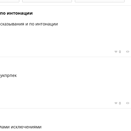
 по интонации
ысказывания и по интонации
0
нукпрпек
0
голами исключениями