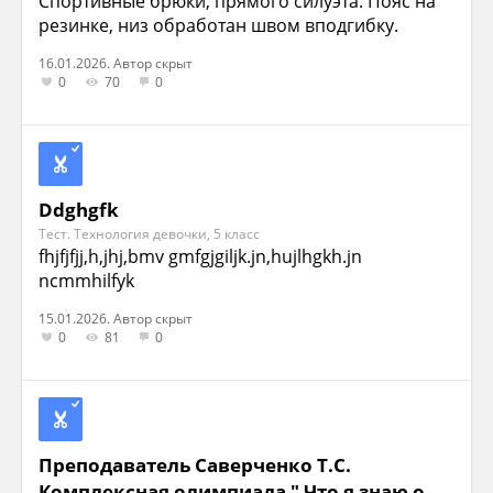
Спортивные брюки, прямого силуэта. Пояс на
резинке, низ обработан швом вподгибку.
16.01.2026. Автор скрыт
0
70
0
Ddghgfk
Тест. Технология девочки, 5 класс
fhjfjfjj,h,jhj,bmv gmfgjgiljk.jn,hujlhgkh.jn
ncmmhilfyk
15.01.2026. Автор скрыт
0
81
0
Преподаватель Саверченко Т.С.
Комплексная олимпиада " Что я знаю о