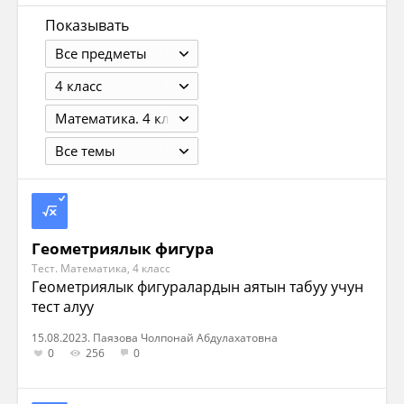
Показывать
Все предметы
4 класс
Математика. 4 класс. В 2 ч. Минаева С.С, Рослова Л.О. / Под ред. Булычёва В.А. М.: 2012. - Ч.1 - 128с., Ч.2 -144.
Все темы
Геометриялык фигура
Тест. Математика, 4 класс
Геометриялык фигуралардын аятын табуу учун
тест алуу
15.08.2023. Паязова Чолпонай Абдулахатовна
0
256
0