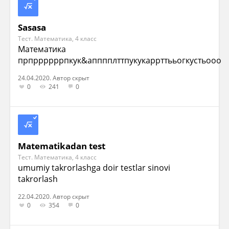
Sasasa
Тест. Математика, 4 класс
Математика
прпррррррпкук&апппплттпукукаррттььогкустьооо
24.04.2020. Автор скрыт
0
241
0
Matematikadan test
Тест. Математика, 4 класс
umumiy takrorlashga doir testlar sinovi
takrorlash
22.04.2020. Автор скрыт
0
354
0