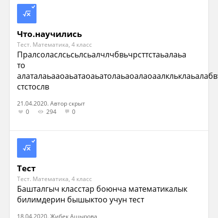
Что.научились
Тест. Математика, 4 класс
Пралсоласлсьсьлсьалчлчбвьчрсттстаьалаьа
то
алаталаьааоаьатаоаьатолаьаоалаоаалкльклаьалабв
стстослв
21.04.2020. Автор скрыт
0
294
0
Тест
Тест. Математика, 4 класс
Башталгыч класстар боюнча математикалык
билимдерин бышыктоо учун тест
18.04.2020. Жибек Ашырова