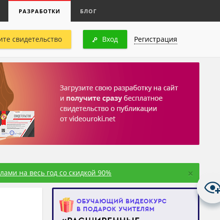
РАЗРАБОТКИ
БЛОГ
ите свидетельство
Вход
Регистрация
×
ами на весь год со скидкой 90%