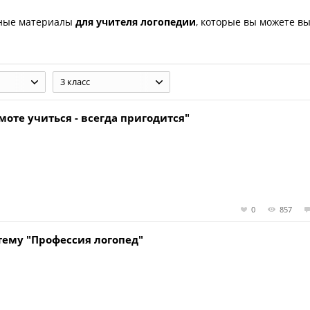
зные материалы
для учителя логопедии
, которые вы можете в
3 класс
оте учиться - всегда пригодится"
0
857
 тему "Профессия логопед"