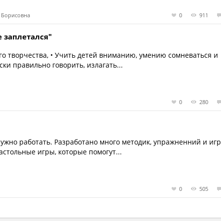
а Борисовна
0
911
 заплетался"
го творчества, • Учить детей вниманию, умению сомневаться и
ки правильно говорить, излагать...
0
280
ужно работать. Разработано много методик, упражненний и игр
астольные игры, которые помогут...
0
505