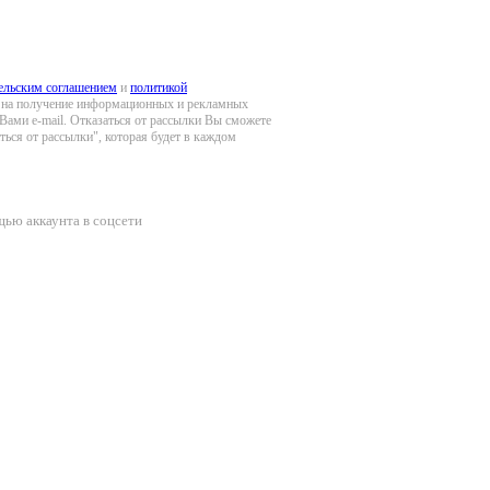
ельским соглашением
и
политикой
ие на получение информационных и рекламных
ами e-mail. Отказаться от рассылки Вы сможете
ться от рассылки", которая будет в каждом
щью аккаунта в соцсети