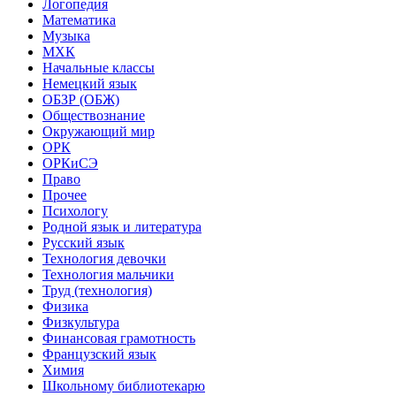
Логопедия
Математика
Музыка
МХК
Начальные классы
Немецкий язык
ОБЗР (ОБЖ)
Обществознание
Окружающий мир
ОРК
ОРКиСЭ
Право
Прочее
Психологу
Родной язык и литература
Русский язык
Технология девочки
Технология мальчики
Труд (технология)
Физика
Физкультура
Финансовая грамотность
Французский язык
Химия
Школьному библиотекарю