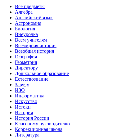
Все предметы
Алгебра
Английский язык
Астрономия
Биология
Внеурочка
Всем учителям
Всемирная история
Всеобщая история
География
Геометрия
Директору
Дошкольное образование
Естествознание
Завучу
ИЗО
Информатика
Искуcство
Истоки
История
История России
Классному руководителю
Коррекционная школа
Литература