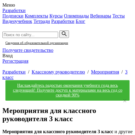
Меню
Разработки
Подписки
Комплекты
Курсы
Олимпиады
Вебинары
Тесты
Видеоучебник
Тетради
Разработки
Блог
Сведения об образовательной организации
Получите свидетельство
Вход
Регистрация
Разработки
/
Классному руководителю
/
Мероприятия
/
3
класс
Наслаждайтесь радостью окончания учебного года весь
следующий! Получите доступ к материалами на весь год со
скидкой 90%
×
Мероприятия для классного
руководителя 3 класс
Мероприятия для классного руководителя 3 класс
и другие