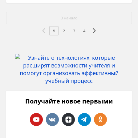
В начало
1
2
3
4
Получайте новое первыми