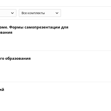
Все комплекты
юме. Формы самопрезентации для
ования
го образования
ий