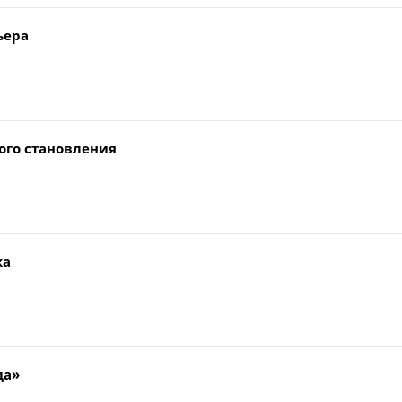
ьера
ого становления
ка
да»