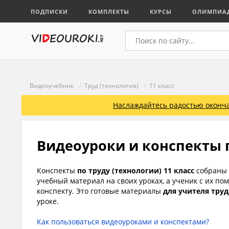
ПОДПИСКИ
КОМПЛЕКТЫ
КУРСЫ
ОЛИМПИА
Видеоучебник
/
Труд (технология)
/
11 класс
Наслаждайтесь радостью оконча
Видеоуроки и конспекты п
Конспекты
по труду (технологии) 11 класс
собраны 
учебный материал на своих уроках, а ученик с их п
конспекту. Это готовые материалы
для учителя труд
уроке.
Как пользоваться видеоуроками и конспектами?