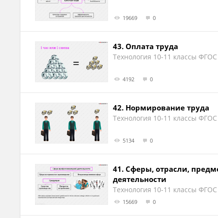
19669
0
43.
Оплата труда
Технология 10-11 классы ФГОС
4192
0
42.
Нормирование труда
Технология 10-11 классы ФГОС
5134
0
41.
Сферы, отрасли, предм
деятельности
Технология 10-11 классы ФГОС
15669
0