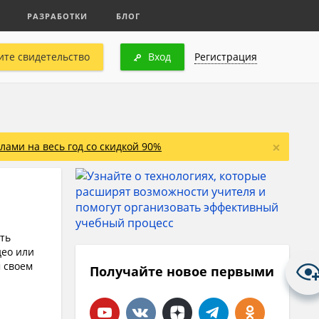
РАЗРАБОТКИ
БЛОГ
ите свидетельство
Вход
Регистрация
×
ами на весь год со скидкой 90%
ть
део или
м своем
Получайте новое первыми