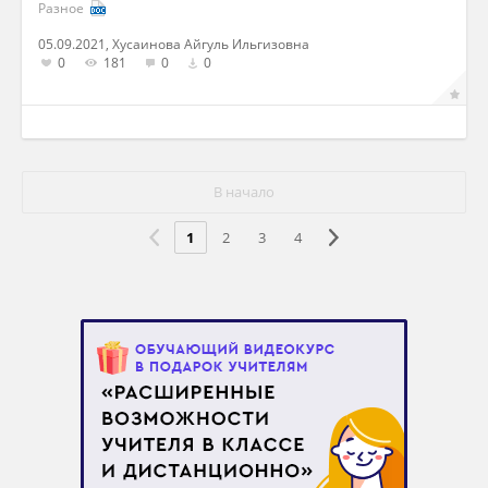
Разное
05.09.2021, Хусаинова Айгуль Ильгизовна
0
181
0
0
В начало
1
2
3
4