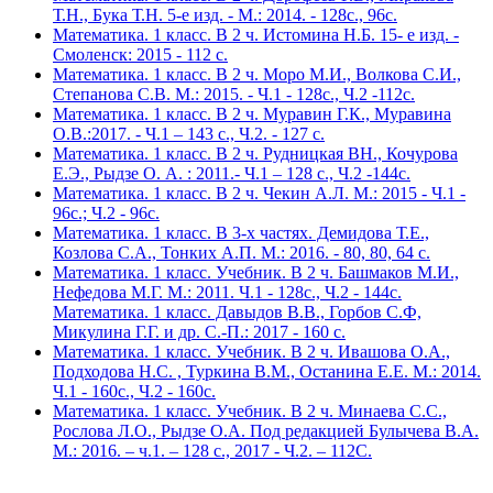
Т.Н., Бука Т.Н. 5-е изд. - М.: 2014. - 128с., 96с.
Математика. 1 класс. В 2 ч. Истомина Н.Б. 15- е изд. -
Смоленск: 2015 - 112 с.
Математика. 1 класс. В 2 ч. Моро М.И., Волкова С.И.,
Степанова С.В. М.: 2015. - Ч.1 - 128с., Ч.2 -112с.
Математика. 1 класс. В 2 ч. Муравин Г.К., Муравина
О.В.:2017. - Ч.1 – 143 с., Ч.2. - 127 с.
Математика. 1 класс. В 2 ч. Рудницкая ВН., Кочурова
Е.Э., Рыдзе О. А. : 2011.- Ч.1 – 128 с., Ч.2 -144с.
Математика. 1 класс. В 2 ч. Чекин А.Л. М.: 2015 - Ч.1 -
96с.; Ч.2 - 96с.
Математика. 1 класс. В 3-х частях. Демидова Т.Е.,
Козлова С.А., Тонких А.П. М.: 2016. - 80, 80, 64 с.
Математика. 1 класс. Учебник. В 2 ч. Башмаков М.И.,
Нефедова М.Г. М.: 2011. Ч.1 - 128с., Ч.2 - 144с.
Математика. 1 класс. Давыдов В.В., Горбов С.Ф,
Микулина Г.Г. и др. С.-П.: 2017 - 160 с.
Математика. 1 класс. Учебник. В 2 ч. Ивашова О.А.,
Подходова Н.С. , Туркина В.М., Останина Е.Е. М.: 2014.
Ч.1 - 160с., Ч.2 - 160с.
Математика. 1 класс. Учебник. В 2 ч. Минаева С.С.,
Рослова Л.О., Рыдзе О.А. Под редакцией Булычева В.А.
М.: 2016. – ч.1. – 128 с., 2017 - Ч.2. – 112С.