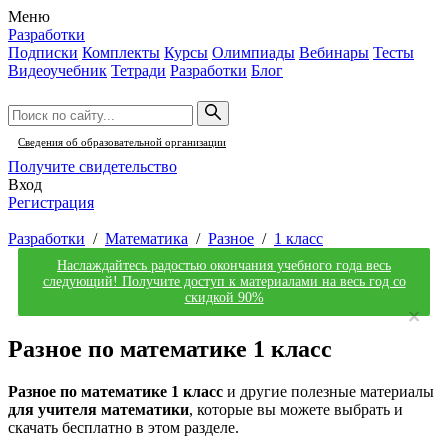
Меню
Разработки
Подписки
Комплекты
Курсы
Олимпиады
Вебинары
Тесты
Видеоучебник
Тетради
Разработки
Блог
Сведения об образовательной организации
Получите свидетельство
Вход
Регистрация
Разработки
/
Математика
/
Разное
/
1 класс
Наслаждайтесь радостью окончания учебного года весь
следующий! Получите доступ к материалами на весь год со
скидкой 90%
×
Разное по математике 1 класс
Разное по математике 1 класс
и другие полезные материалы
для учителя математики
, которые вы можете выбрать и
скачать бесплатно в этом разделе.