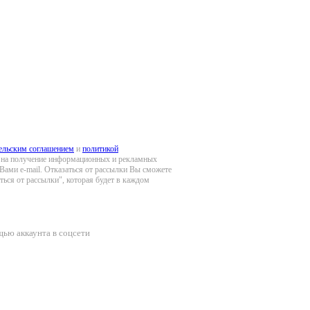
ельским соглашением
и
политикой
ие на получение информационных и рекламных
ами e-mail. Отказаться от рассылки Вы сможете
ться от рассылки", которая будет в каждом
щью аккаунта в соцсети