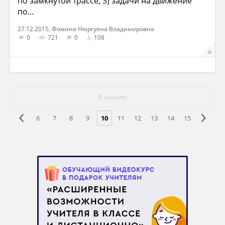
по замкнутой трассе, 3) задачи на движение
по...
27.12.2015, Фомина Нюргуяна Владимировна
0
721
0
108
В начало
6
7
8
9
10
11
12
13
14
15