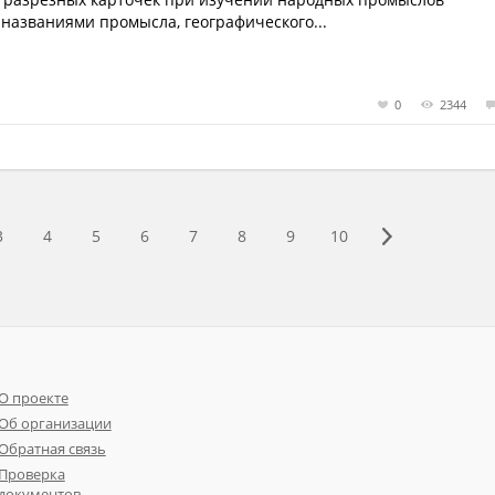
 названиями промысла, географического...
0
2344
3
4
5
6
7
8
9
10
О проекте
Об организации
Обратная связь
Проверка
документов