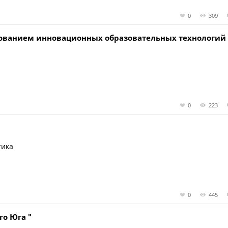
0
309
ьзованием инновационных образовательных технологий 
0
223
тика
0
445
го Юга "