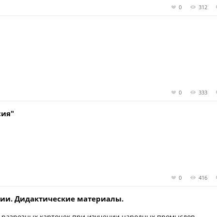
0
312
0
333
сия"
0
416
ии. Дидактические материалы.
е разрезных карточек при изучении народных промыслов