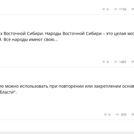
0
1156
ах Восточной Сибири. Народы Восточной Сибири – это целая мо
. Все народы имеют свою...
0
1483
ую можно использовать при повторении или закреплении осно
бласти".
0
459