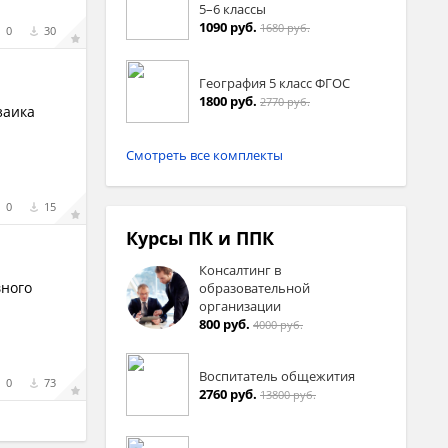
5–6 классы
1090 руб.
1680 руб.
0
30
География 5 класс ФГОС
1800 руб.
2770 руб.
заика
Смотреть все комплекты
0
15
Курсы ПК и ППК
Консалтинг в
вного
образовательной
организации
800 руб.
4000 руб.
Воспитатель общежития
0
73
2760 руб.
13800 руб.