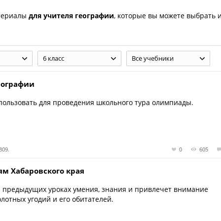
атериалы
для учителя географии
, которые вы можете выбрать 
6 класс
Все учебники
еографии
пользовать для проведения школьного тура олимпиады.
809.
0
605
ям Хабаровского края
 предыдущих уроках умения, знания и привлечет внимание
лотных угодий и его обитателей.