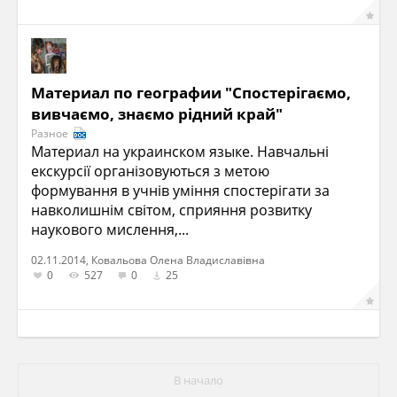
Материал по географии "Спостерігаємо,
вивчаємо, знаємо рідний край"
Разное
Материал на украинском языке. Навчальні
екскурсії організовуються з метою
формування в учнів уміння спостерігати за
навколишнім світом, сприяння розвитку
наукового мислення,...
02.11.2014, Ковальова Олена Владиславівна
0
527
0
25
В начало