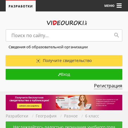
МЕНЮ
РАЗРАБОТКИ
Сведения об образовательной организации
Получите свидетельство
Вход
Регистрация
Разработки
/
География
/
Разное
/
6 класс
Наслаждайтесь радостью окончания учебного года