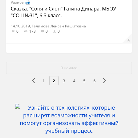
Разное
Сказка. "Соня и Слон" Гатина Динара. МБОУ
"СОШ№31", 6 Б класс.
14.10.2019, Галимова Лейсан Рашитовна
0
173
0
0
В начало
1
2
3
4
5
6