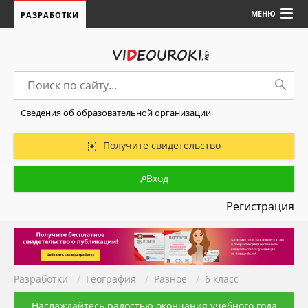
МЕНЮ
РАЗРАБОТКИ
Сведения об образовательной организации
Получите свидетельство
Вход
Регистрация
Разработки
/
География
/
Разное
/
6 класс
Наслаждайтесь радостью окончания учебного года