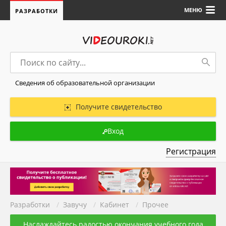
МЕНЮ
РАЗРАБОТКИ
Сведения об образовательной организации
Получите свидетельство
Вход
Регистрация
Разработки
/
Завучу
/
Кабинет
/
Прочее
Наслаждайтесь радостью окончания учебного года