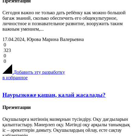
Презентации
Сегодня важно не только дать ребёнку как можно большой
багаж знаний, сколько обеспечить его общекультурное,
личностное и познавательное развитие, вооружить таким
важным умением,...
17.04.2024, Юрова Марина Валерьевна
0
323
0
0
Добавить эту разработку
в избранное
Наурызкөже қашан, қалай жасалады?
Презентации
Оқушыларға мәтіннің мазмұнын түсіндіру. Оқу дағдыларын
қалыптастыру. Мәнерлеп оқу. Мәтінді оқу арқылы танымдық
іс – әрекеттерін дамыту. Оқушылардың ойлау, есте сақтау
қабілеттерін...