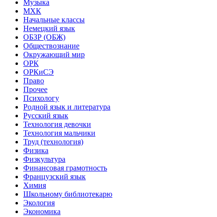
Музыка
МХК
Начальные классы
Немецкий язык
ОБЗР (ОБЖ)
Обществознание
Окружающий мир
ОРК
ОРКиСЭ
Право
Прочее
Психологу
Родной язык и литература
Русский язык
Технология девочки
Технология мальчики
Труд (технология)
Физика
Физкультура
Финансовая грамотность
Французский язык
Химия
Школьному библиотекарю
Экология
Экономика