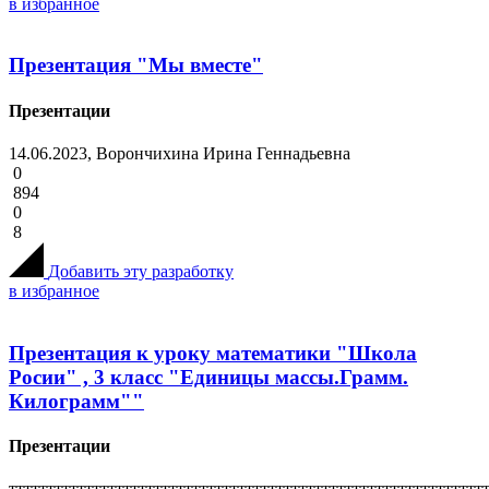
в избранное
Презентация "Мы вместе"
Презентации
14.06.2023, Ворончихина Ирина Геннадьевна
0
894
0
8
Добавить эту разработку
в избранное
Презентация к уроку математики "Школа
Росии" , 3 класс "Единицы массы.Грамм.
Килограмм""
Презентации
тттттттттттттттттттттттттттттттттттттттттттттттттттттттттттттт