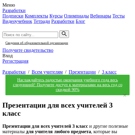
Меню
Разработки
Подписки
Комплекты
Курсы
Олимпиады
Вебинары
Тесты
Видеоучебник
Тетради
Разработки
Блог
Сведения об образовательной организации
Получите свидетельство
Вход
Регистрация
Разработки
/
Всем учителям
/
Презентации
/
3 класс
Наслаждайтесь радостью окончания учебного года весь
следующий! Получите доступ к материалами на весь год со
скидкой 90%
×
Презентации для всех учителей 3
класс
Презентации для всех учителей 3 класс
и другие полезные
материалы
для учителя любого предмета
, которые вы