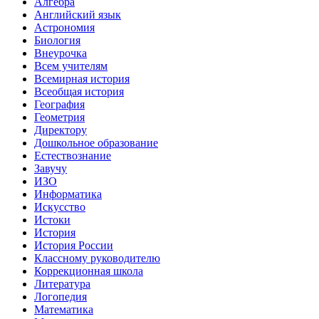
Алгебра
Английский язык
Астрономия
Биология
Внеурочка
Всем учителям
Всемирная история
Всеобщая история
География
Геометрия
Директору
Дошкольное образование
Естествознание
Завучу
ИЗО
Информатика
Искуcство
Истоки
История
История России
Классному руководителю
Коррекционная школа
Литература
Логопедия
Математика