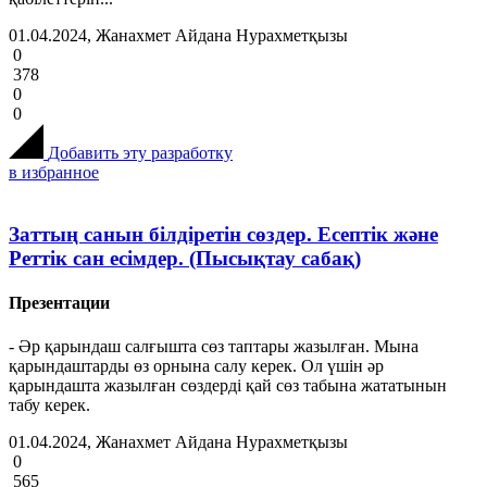
01.04.2024, Жанахмет Айдана Нурахметқызы
0
378
0
0
Добавить эту разработку
в избранное
Заттың санын білдіретін сөздер. Есептік және
Реттік сан есімдер. (Пысықтау сабақ)
Презентации
- Әр қарындаш салғышта сөз таптары жазылған. Мына
қарындаштарды өз орнына салу керек. Ол үшін әр
қарындашта жазылған сөздерді қай сөз табына жататынын
табу керек.
01.04.2024, Жанахмет Айдана Нурахметқызы
0
565