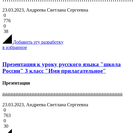
23.03.2023, Андреева Светлана Сергеевна
0
776
0
38
Добавить эту разработку
в избранное
Презентация к уроку русского языка "школа
России" 3 класс "Имя прилагательное"
Презентации
ййййййййййййййййййййййййййййййййййййййййййййй
23.03.2023, Андреева Светлана Сергеевна
0
763
0
30