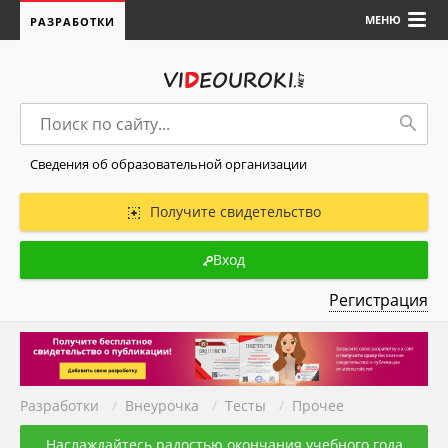
МЕНЮ
РАЗРАБОТКИ
Сведения об образовательной организации
Получите свидетельство
Вход
Регистрация
Разработки
/
Внеурочка
/
Тесты
/
Прочее
Наслаждайтесь радостью окончания учебного года