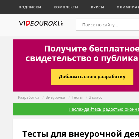
ПОДПИСКИ
КОМПЛЕКТЫ
КУРСЫ
ОЛИМПИА
Разработки
/
Внеурочка
/
Тесты
/
3 класс
Наслаждайтесь радостью оконча
Тесты для внеурочной дея