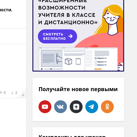
ности
,
Получайте новое первыми
0
2