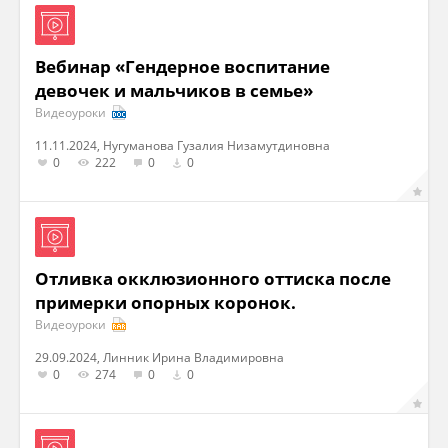
Вебинар «Гендерное воспитание
девочек и мальчиков в семье»
Видеоуроки
11.11.2024, Нугуманова Гузалия Низамутдиновна
0
222
0
0
Отливка окклюзионного оттиска после
примерки опорных коронок.
Видеоуроки
29.09.2024, Линник Ирина Владимировна
0
274
0
0