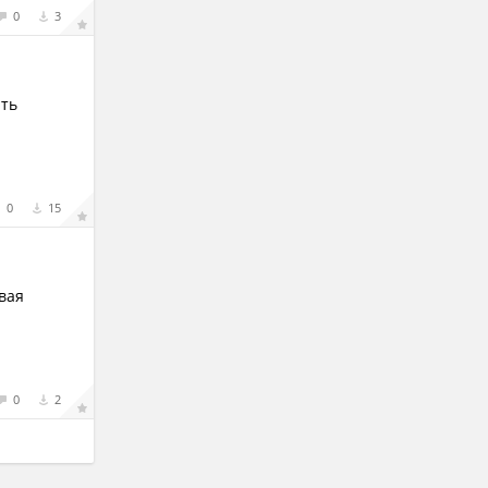
0
3
ать
0
15
вая
0
2