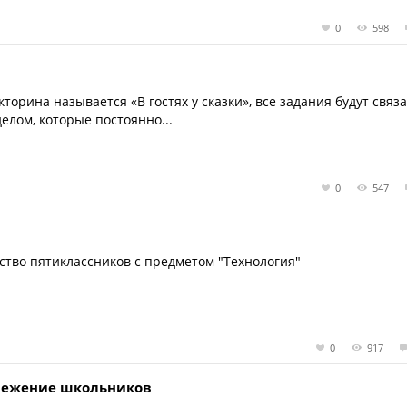
0
598
торина называется «В гостях у сказки», все задания будут связ
елом, которые постоянно...
0
547
тво пятиклассников с предметом "Технология"
0
917
ережение школьников