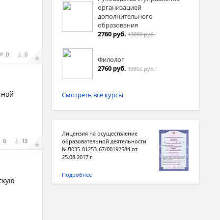
организацией
дополнительного
образования
2760 руб.
13800 руб.
0
0
Филолог
2760 руб.
13800 руб.
тной
Смотреть все курсы
Лицензия на осуществление
0
13
образовательной деятельности
№Л035-01253-67/00192584 от
25.08.2017 г.
Подробнее
скую