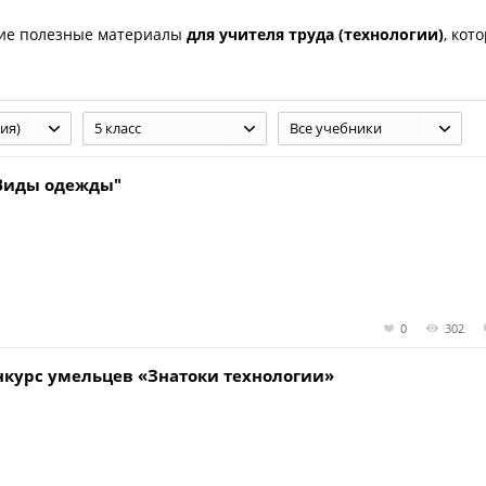
ие полезные материалы
для учителя труда (технологии)
, кот
ия)
5 класс
Все учебники
"Виды одежды"
0
302
нкурс умельцев «Знатоки технологии»