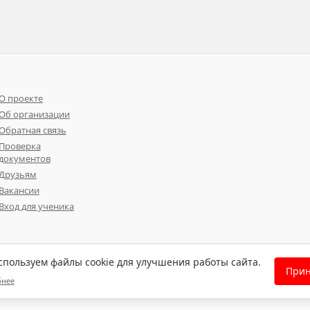
О проекте
Об организации
Обратная связь
Проверка
документов
Друзьям
Вакансии
Вход для ученика
пользуем файлы cookie для улучшения работы сайта.
Прин
бнее
нных
Политика использования файлов cookie