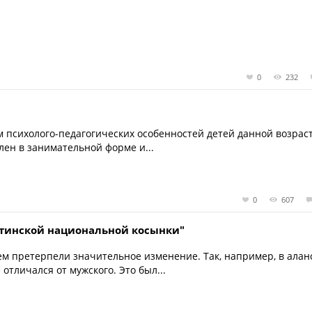
0
232
 психолого-педагогических особенностей детей данной возрас
ен в занимательной форме и...
0
607
етинской национальной косынки"
ем претерпели значительное изменение. Так, например, в алан
отличался от мужского. Это был...