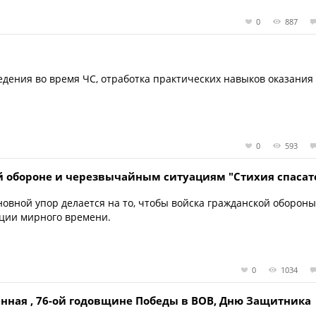
0
887
едения во время ЧС, отработка практических навыков оказания
0
593
 обороне и черезвычайным ситуациям "Стихия спасат
новной упор делается на то, чтобы войска гражданской оборон
ции мирного времени.
0
1034
нная , 76-ой годовщине Победы в ВОВ, Дню Защитника