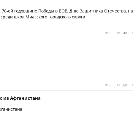
, 76-ой годовщине Победы в ВОВ, Дню Защитника Отечества, н
среди школ Миасского городского округа
0
318
0
390
к из Афганистана
фганистана