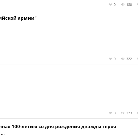
0
180
сийской армии"
0
322
0
223
нная 100-летию со дня рождения дважды героя
..