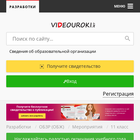
МЕНЮ
РАЗРАБОТКИ
Сведения об образовательной организации
Получите свидетельство
Вход
Регистрация
Разработки
/
ОБЗР (ОБЖ)
/
Мероприятия
/
11 класс
Наслаждайтесь радостью окончания учебного года