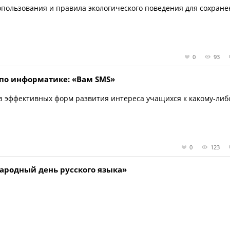
ользования и правила экологического поведения для сохране
0
93
 по информатике: «Вам SMS»
з эффективных форм развития интереса учащихся к какому-либ
0
123
ародный день русского языка»