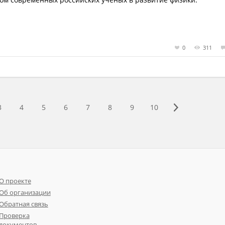
0
311
3
4
5
6
7
8
9
10
О проекте
Об организации
Обратная связь
Проверка
документов