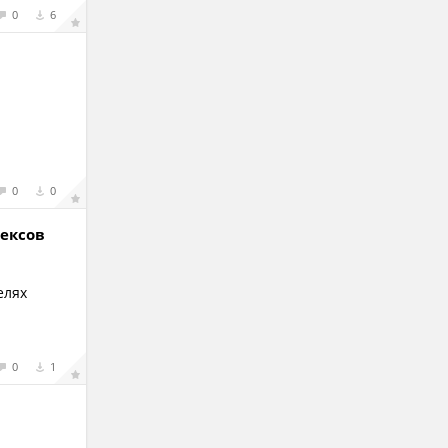
0
6
0
0
лексов
елях
0
1