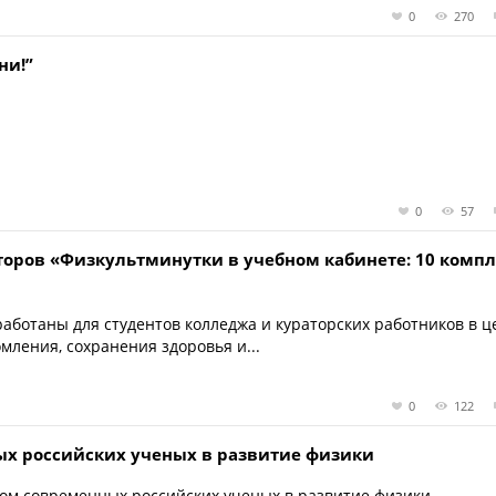
0
270
ни!”
0
57
оров «Физкультминутки в учебном кабинете: 10 комп
ботаны для студентов колледжа и кураторских работников в ц
мления, сохранения здоровья и...
0
122
ых российских ученых в развитие физики
дом современных российских ученых в развитие физики.