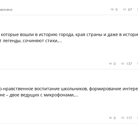
авловна
0
67
, которые вошли в историю города, края страны и даже в истор
 легенды, сочиняют стихи,...
0
137
о-нравственное воспитание школьников, формирование интере
не – двое ведущих с микрофонами,...
0
117