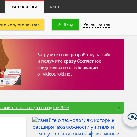
РАЗРАБОТКИ
БЛОГ
ите свидетельство
Вход
Регистрация
×
ами на весь год со скидкой 90%