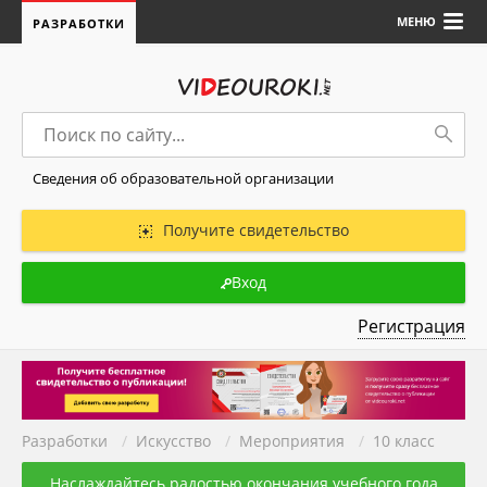
МЕНЮ
РАЗРАБОТКИ
Сведения об образовательной организации
Получите свидетельство
Вход
Регистрация
Разработки
/
Искуcство
/
Мероприятия
/
10 класс
Наслаждайтесь радостью окончания учебного года