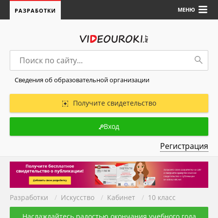
МЕНЮ
РАЗРАБОТКИ
Сведения об образовательной организации
Получите свидетельство
Вход
Регистрация
Разработки
/
Искуcство
/
Кабинет
/
10 класс
Наслаждайтесь радостью окончания учебного года