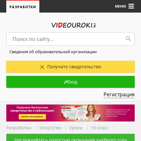
МЕНЮ
РАЗРАБОТКИ
Сведения об образовательной организации
Получите свидетельство
Вход
Регистрация
Разработки
/
Искуcство
/
Уроки
/
10 класс
Наслаждайтесь радостью окончания учебного года