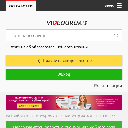
МЕНЮ
РАЗРАБОТКИ
Сведения об образовательной организации
Получите свидетельство
Вход
Регистрация
Разработки
/
Внеурочка
/
Мероприятия
/
10 класс
Наслаждайтесь радостью окончания учебного года