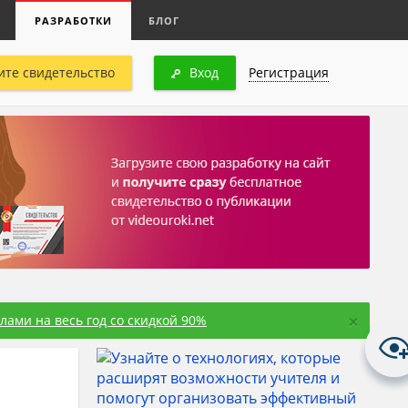
РАЗРАБОТКИ
БЛОГ
ите свидетельство
Вход
Регистрация
×
ами на весь год со скидкой 90%