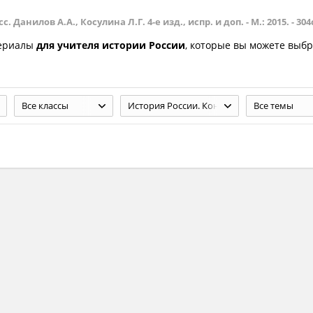
. Данилов А.А., Косулина Л.Г. 4-е изд., испр. и доп. - М.: 2015. - 304
териалы
для учителя истории России
, которые вы можете выбр
Все классы
История России. Конец XVI - XVIII век. 7 класс. Данилов А.А., Косулина Л.Г. 4-е изд., испр. и доп. - М.: 2015. - 304с.
Все темы