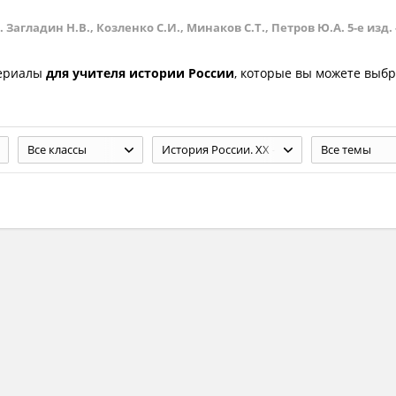
 Загладин Н.В., Козленко С.И., Минаков С.Т., Петров Ю.А. 5-е изд. -
териалы
для учителя истории России
, которые вы можете выбр
Все классы
История России. XX - начало XXI в. 11 класс. Загладин Н.В., Козленко С.И., Минаков С.Т., Петров Ю.А. 5-е изд. - М.: 2007. — 480 с.
Все темы