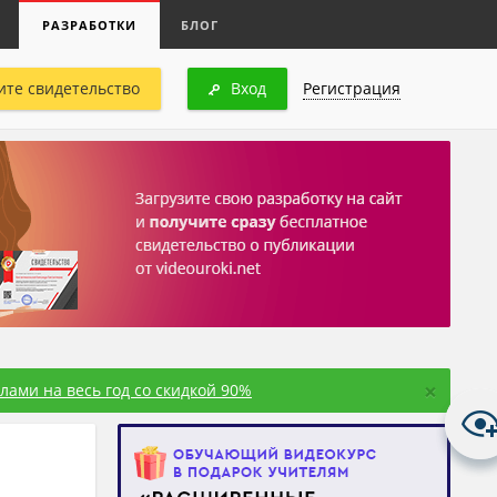
РАЗРАБОТКИ
БЛОГ
ите свидетельство
Вход
Регистрация
×
ами на весь год со скидкой 90%