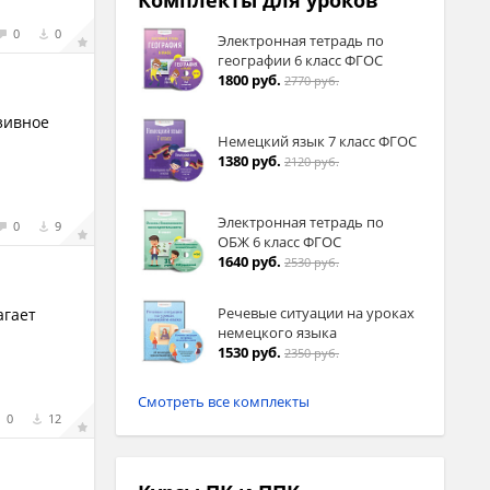
Комплекты для уроков
0
0
Электронная тетрадь по
географии 6 класс ФГОС
1800 руб.
2770 руб.
зивное
Немецкий язык 7 класс ФГОС
1380 руб.
2120 руб.
Электронная тетрадь по
0
9
ОБЖ 6 класс ФГОС
1640 руб.
2530 руб.
Речевые ситуации на уроках
агает
немецкого языка
1530 руб.
2350 руб.
Смотреть все комплекты
0
12