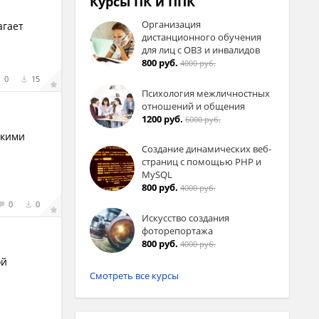
Курсы ПК и ППК
Организация
агает
дистанционного обучения
для лиц с ОВЗ и инвалидов
800 руб.
4000 руб.
0
15
Психология межличностных
отношений и общения
1200 руб.
6000 руб.
акими
Создание динамических веб-
страниц с помощью PHP и
MySQL
800 руб.
4000 руб.
0
0
Искусство создания
фоторепортажа
800 руб.
4000 руб.
ой
Смотреть все курсы