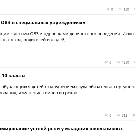
0
130
с ОВЗ в специальных учреждениях»
ющим с детьми ОВЗ и пдростками девиантного поведения. Иклю
ных школ, родителей и людей,...
0
1250
-10 классы
 обучающихся детей с нарушением слуха обязательно предпол
ования, изменение темпов и сроков...
0
812
рмирование устной речи у младших школьников с