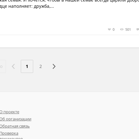
це наполняет: дружба,...
0
501
о
1
2
О проекте
Об организации
Обратная связь
Проверка
документов