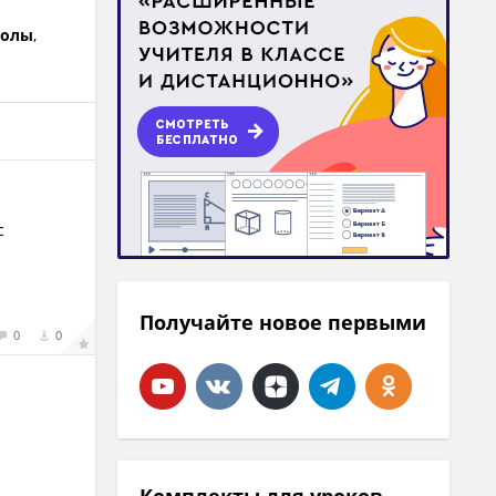
колы
,
с
Получайте новое первыми
0
0