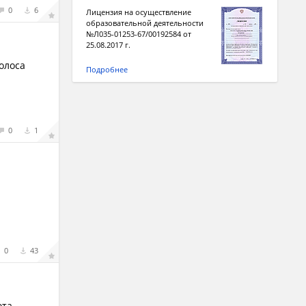
0
6
Лицензия на осуществление
образовательной деятельности
№Л035-01253-67/00192584 от
25.08.2017 г.
олоса
Подробнее
0
1
0
43
та,