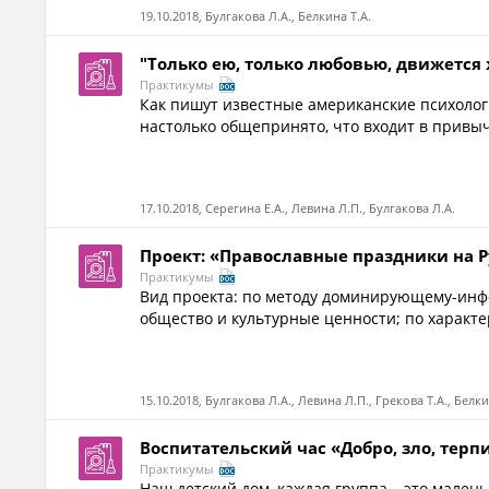
19.10.2018, Булгакова Л.А., Белкина Т.А.
"Только ею, только любовью, движется 
Практикумы
Как пишут известные американские психологи
настолько общепринято, что входит в привычк
17.10.2018, Серегина Е.А., Левина Л.П., Булгакова Л.А.
Проект: «Православные праздники на Р
Практикумы
Вид проекта: по методу доминирующему-инфо
общество и культурные ценности; по характер
15.10.2018, Булгакова Л.А., Левина Л.П., Грекова Т.А., Белки
Воспитательский час «Добро, зло, терп
Практикумы
Наш детский дом, каждая группа – это малень