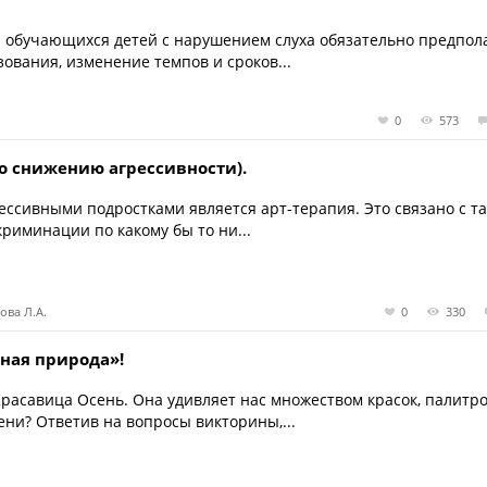
 обучающихся детей с нарушением слуха обязательно предпол
ования, изменение темпов и сроков...
0
573
по снижению агрессивности).
ессивными подростками является арт-терапия. Это связано с т
криминации по какому бы то ни...
кова Л.А.
0
330
ная природа»!
Красавица Осень. Она удивляет нас множеством красок, палитр
ени? Ответив на вопросы викторины,...