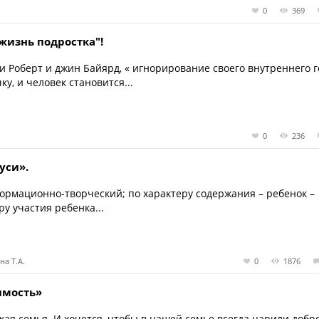
0
369
жизнь подростка"!
 Роберт и джин Байярд, « игнорирование своего внутреннего г
у, и человек становится...
0
236
уси».
рмационно-творческий; по характеру содержания – ребенок –
у участия ребенка...
на Т.А.
0
1876
имость»
кая семья. И хочется, чтобы в нашей семье всегда царили добро