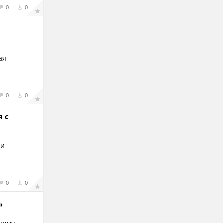
0
0
ая
0
0
я с
 и
0
0
»
кому