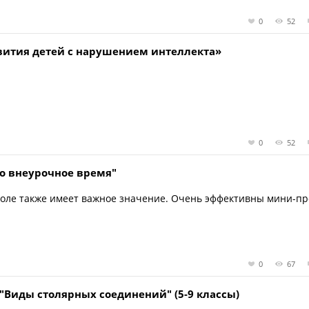
0
52
звития детей с нарушением интеллекта»
0
52
во внеурочное время"
коле также имеет важное значение. Очень эффективны мини-пр
0
67
 "Виды столярных соединений" (5-9 классы)