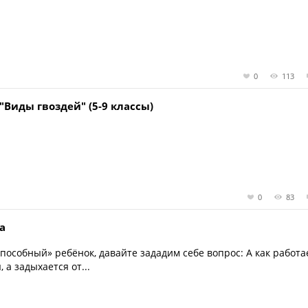
0
113
"Виды гвоздей" (5-9 классы)
0
83
а
особный» ребёнок, давайте зададим себе вопрос: А как работа
 а задыхается от...