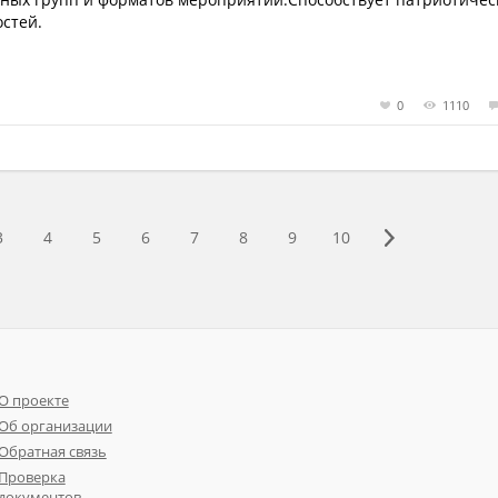
стей.
0
1110
3
4
5
6
7
8
9
10
О проекте
Об организации
Обратная связь
Проверка
документов