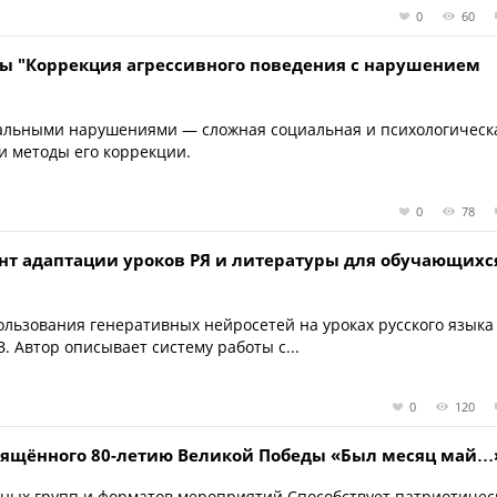
0
60
лы "Коррекция агрессивного поведения с нарушением
туальными нарушениями — сложная социальная и психологическ
и методы его коррекции.
0
78
нт адаптации уроков РЯ и литературы для обучающихс
ользования генеративных нейросетей на уроках русского языка
. Автор описывает систему работы с...
0
120
вящённого 80-летию Великой Победы «Был месяц май…
тных групп и форматов мероприятий.Способствует патриотичес