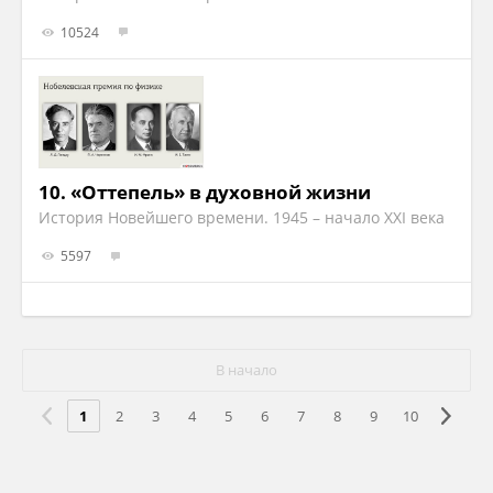
10524
10.
«Оттепель» в духовной жизни
История Новейшего времени. 1945 – начало XXI века
5597
В начало
1
2
3
4
5
6
7
8
9
10