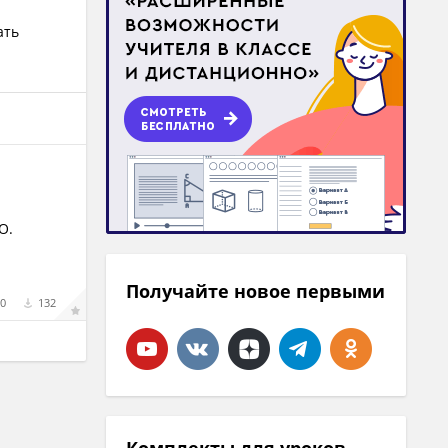
ать
О.
Получайте новое первыми
0
132