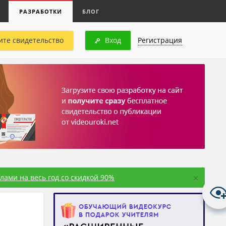
РАЗРАБОТКИ
БЛОГ
ите свидетельство
Вход
Регистрация
×
ами на весь год со скидкой 90%