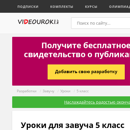
ПОДПИСКИ
КОМПЛЕКТЫ
КУРСЫ
ОЛИМПИА
Разработки
/
Завучу
/
Уроки
/
5 класс
Наслаждайтесь радостью оконча
Уроки для завуча 5 класс