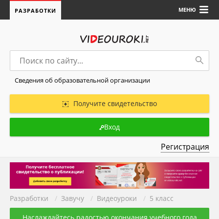
МЕНЮ
РАЗРАБОТКИ
Сведения об образовательной организации
Получите свидетельство
Вход
Регистрация
Разработки
/
Завучу
/
Видеоуроки
/
5 класс
Наслаждайтесь радостью окончания учебного года