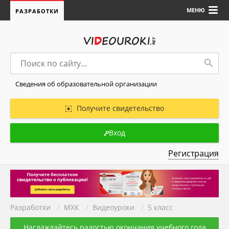
МЕНЮ
РАЗРАБОТКИ
Сведения об образовательной организации
Получите свидетельство
Вход
Регистрация
Разработки
/
МХК
/
Видеоуроки
/
5 класс
Наслаждайтесь радостью окончания учебного года