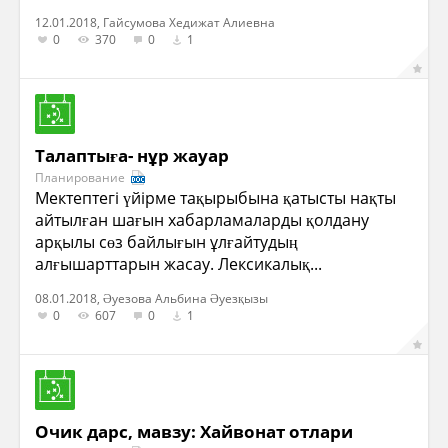
12.01.2018, Гайсумова Хедижат Алиевна
0
370
0
1
Талаптыға- нұр жауар
Планирование
Мектептегі үйірме тақырыбына қатысты нақты
айтылған шағын хабарламаларды қолдану
арқылы сөз байлығын ұлғайтудың
алғышарттарын жасау. Лексикалық...
08.01.2018, Әуезова Альбина Әуезқызы
0
607
0
1
Очик дарс, мавзу: Хайвонат отлари