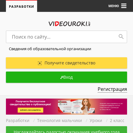
МЕНЮ
РАЗРАБОТКИ
Сведения об образовательной организации
Получите свидетельство
Вход
Регистрация
Разработки
/
Технология мальчики
/
Уроки
/
2 класс
Наслаждайтесь радостью окончания учебного года