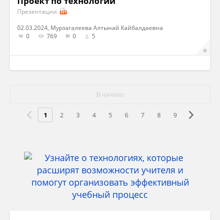
Проект по технологии
Презентации
02.03.2024, Мурзагалеева Алтынай Кайбалдаевна
0
769
0
5
В начало
1
2
3
4
5
6
7
8
9